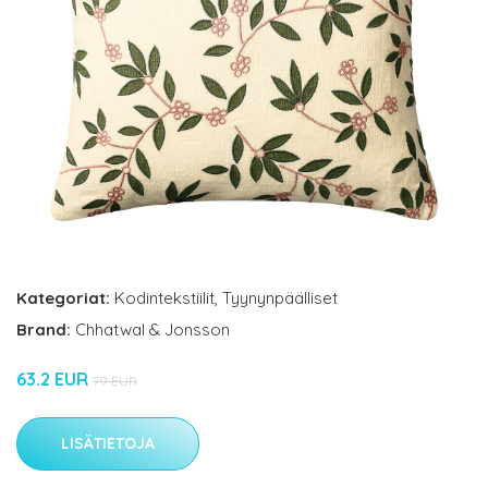
Kategoriat:
Kodintekstiilit
,
Tyynynpäälliset
Brand:
Chhatwal & Jonsson
63.2 EUR
79 EUR
LISÄTIETOJA