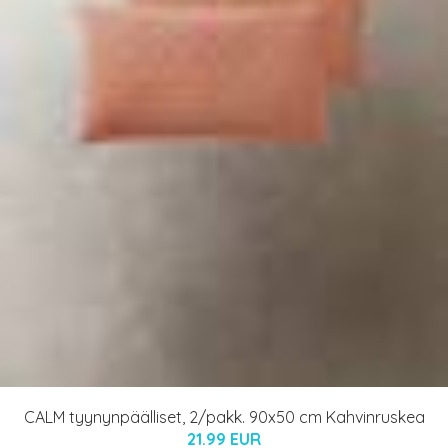
CALM tyynynpäälliset, 2/pakk. 90x50 cm Kahvinruskea
21.99 EUR