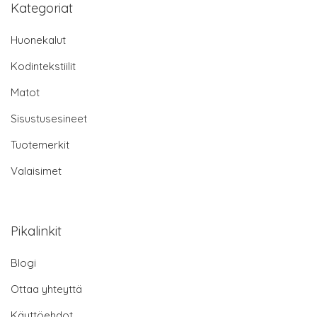
Kategoriat
Huonekalut
Kodintekstiilit
Matot
Sisustusesineet
Tuotemerkit
Valaisimet
Pikalinkit
Blogi
Ottaa yhteyttä
Käyttöehdot