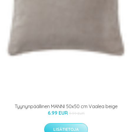
Tyynynpäällinen MANNI 50x50 cm Vaalea beige
6.99 EUR
9.99 EUR
LISÄTIETOJA