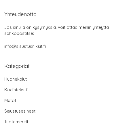
Yhteydenotto
Jos sinulla on kysymyksiä, voit ottaa meihin yhteyttä
sähköpostitse:
info@sisustusniksit.fi
Kategoriat
Huonekalut
Kodintekstiilit
Matot
Sisustusesineet
Tuotemerkit