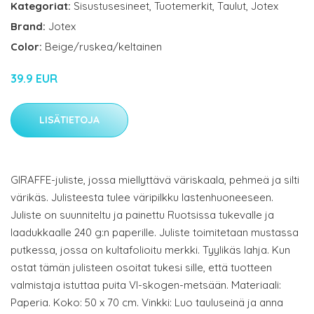
Kategoriat:
Sisustusesineet
,
Tuotemerkit
,
Taulut
,
Jotex
Brand:
Jotex
Color:
Beige/ruskea/keltainen
39.9 EUR
LISÄTIETOJA
GIRAFFE-juliste, jossa miellyttävä väriskaala, pehmeä ja silti
värikäs. Julisteesta tulee väripilkku lastenhuoneeseen.
Juliste on suunniteltu ja painettu Ruotsissa tukevalle ja
laadukkaalle 240 g:n paperille. Juliste toimitetaan mustassa
putkessa, jossa on kultafolioitu merkki. Tyylikäs lahja. Kun
ostat tämän julisteen osoitat tukesi sille, että tuotteen
valmistaja istuttaa puita VI-skogen-metsään. Materiaali:
Paperia. Koko: 50 x 70 cm. Vinkki: Luo tauluseinä ja anna