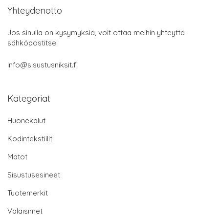
Yhteydenotto
Jos sinulla on kysymyksiä, voit ottaa meihin yhteyttä
sähköpostitse:
info@sisustusniksit.fi
Kategoriat
Huonekalut
Kodintekstiilit
Matot
Sisustusesineet
Tuotemerkit
Valaisimet