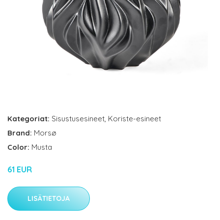
Kategoriat:
Sisustusesineet
,
Koriste-esineet
Brand:
Morsø
Color:
Musta
61 EUR
LISÄTIETOJA