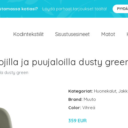
ustamassa kotiasi?
Löydä parhaat tarjoukset täältä!
PYYDÄ
Kodintekstiilit
Sisustusesineet
Matot
ojilla ja puujaloilla dusty gree
illa dusty green
Kategoriat:
Huonekalut
,
Jakk
Brand:
Muuto
Color:
Vihreä
359 EUR