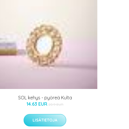
SOL kehys - pyöreä Kulta
14.63 EUR
20.9 EUR
LISÄTIETOJA