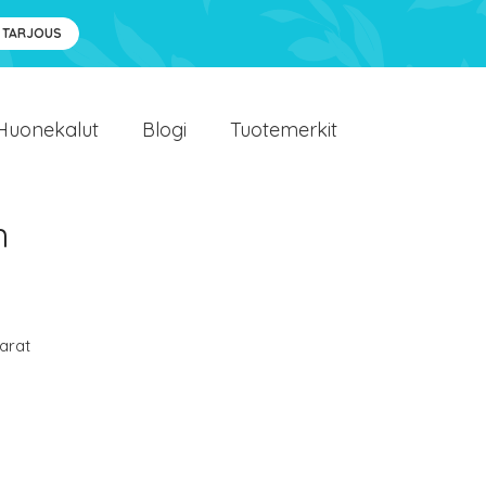
 TARJOUS
Huonekalut
Blogi
Tuotemerkit
n
arat