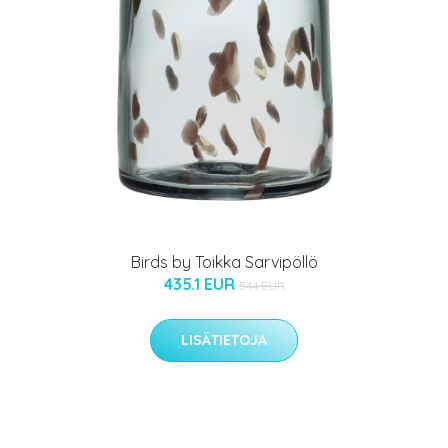
Birds by Toikka Sarvipöllö
435.1 EUR
544 EUR
LISÄTIETOJA