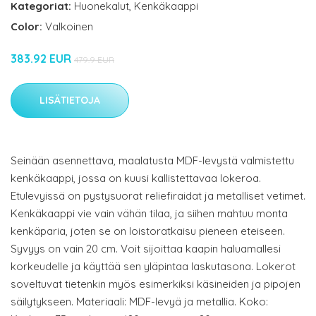
Kategoriat:
Huonekalut
,
Kenkäkaappi
Color:
Valkoinen
383.92 EUR
479.9 EUR
LISÄTIETOJA
Seinään asennettava, maalatusta MDF-levystä valmistettu
kenkäkaappi, jossa on kuusi kallistettavaa lokeroa.
Etulevyissä on pystysuorat reliefiraidat ja metalliset vetimet.
Kenkäkaappi vie vain vähän tilaa, ja siihen mahtuu monta
kenkäparia, joten se on loistoratkaisu pieneen eteiseen.
Syvyys on vain 20 cm. Voit sijoittaa kaapin haluamallesi
korkeudelle ja käyttää sen yläpintaa laskutasona. Lokerot
soveltuvat tietenkin myös esimerkiksi käsineiden ja pipojen
säilytykseen. Materiaali: MDF-levyä ja metallia. Koko: