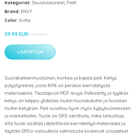
Kategoriat:
Sisustusesineet
,
Peilit
Brand:
ENVY
Color:
Kulta
59.99 EUR
74.99 EUR
LISÄTIETOJA
Suorakaiteenmuotoinen, korkea ja kapea peili. Kehys
polystyreeniä, josta 80% on peräisin kierrätetystä
materiaalista. Taustapuoli MDF-levyä. Pelkistetty ja tyylikäs
kehys on helppo yhdistää muihin huonekaluihin ja huoneen
muihin kehyksiin. Peili soveltuu hyvin myös kylpyhuoneeseen
ja märkätiloihin. Tuote on GRS-sertifioitu, mikä tarkoittaa,
että tuote sisältää jäljitettävää kierrätettyä materiaalia ja
täyttää GRS:n vastuullista valmistusta koskevat sosiaaliset