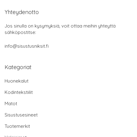
Yhteydenotto
Jos sinulla on kysymyksiä, voit ottaa meihin yhteyttä
sähköpostitse:
info@sisustusniksit.fi
Kategoriat
Huonekalut
Kodintekstiilit
Matot
Sisustusesineet
Tuotemerkit