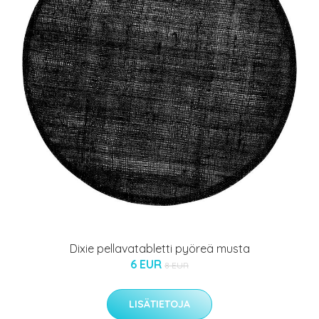
Dixie pellavatabletti pyöreä musta
6 EUR
8 EUR
LISÄTIETOJA