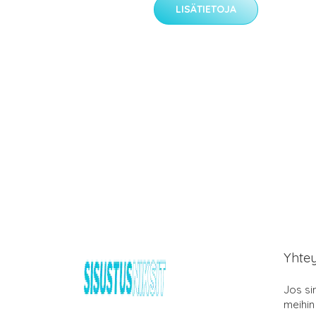
LISÄTIETOJA
Yhte
Jos si
meihin