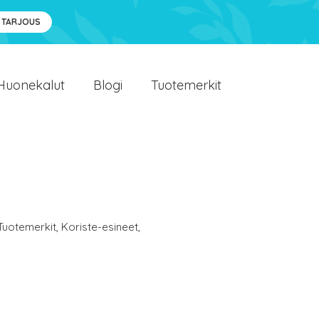
 TARJOUS
Huonekalut
Blogi
Tuotemerkit
Tuotemerkit
,
Koriste-esineet
,