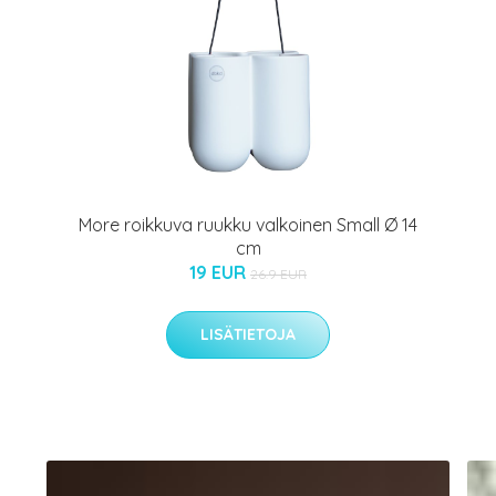
More roikkuva ruukku valkoinen Small Ø 14
cm
19 EUR
26.9 EUR
LISÄTIETOJA