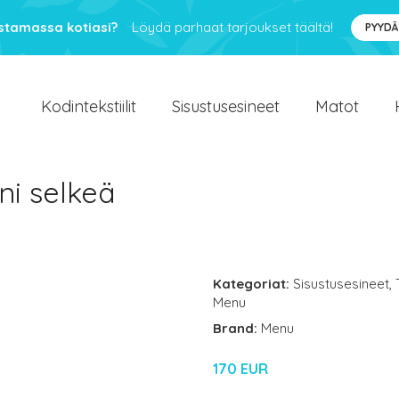
ustamassa kotiasi?
Löydä parhaat tarjoukset täältä!
PYYDÄ
Kodintekstiilit
Sisustusesineet
Matot
ni selkeä
Kategoriat:
Sisustusesineet
,
Menu
Brand:
Menu
170 EUR