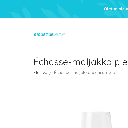
Oletko sis
Échasse-maljakko pie
Etusivu
Échasse-maljakko pieni selkeä