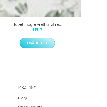
Tapettinäyte Aretha, vihreä
1 EUR
LISÄTIETOJA
Pikalinkit
Blogi
Ottaa yhteyttä