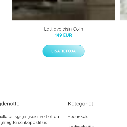
Lattiavalaisin Colin
149 EUR
LISÄTIETOJA
ydenotto
Kategoriat
nulla on kysymyksiä, voit ottaa
Huonekalut
 yhteyttä sähköpostitse:
Kodintekstiilit