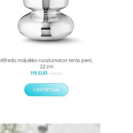
Alfredo maljakko ruostumaton teräs pieni,
22 cm
119 EUR
149 EUR
LISÄTIETOJA