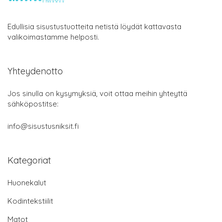
Edullisia sisustustuotteita netistä löydät kattavasta
valikoimastamme helposti.
Yhteydenotto
Jos sinulla on kysymyksiä, voit ottaa meihin yhteyttä
sähköpostitse:
info@sisustusniksit.fi
Kategoriat
Huonekalut
Kodintekstiilit
Matot