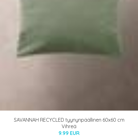
SAVANNAH RECYCLED tyynynpäällinen 60x60 cm
Vihreä
9.99 EUR