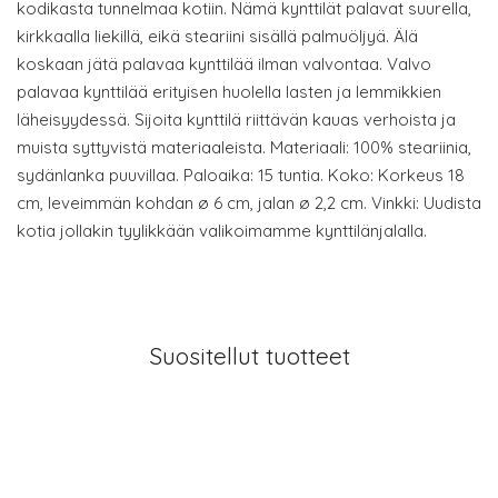
kodikasta tunnelmaa kotiin. Nämä kynttilät palavat suurella,
kirkkaalla liekillä, eikä steariini sisällä palmuöljyä. Älä
koskaan jätä palavaa kynttilää ilman valvontaa. Valvo
palavaa kynttilää erityisen huolella lasten ja lemmikkien
läheisyydessä. Sijoita kynttilä riittävän kauas verhoista ja
muista syttyvistä materiaaleista. Materiaali: 100% steariinia,
sydänlanka puuvillaa. Paloaika: 15 tuntia. Koko: Korkeus 18
cm, leveimmän kohdan ø 6 cm, jalan ø 2,2 cm. Vinkki: Uudista
kotia jollakin tyylikkään valikoimamme kynttilänjalalla.
Suositellut tuotteet