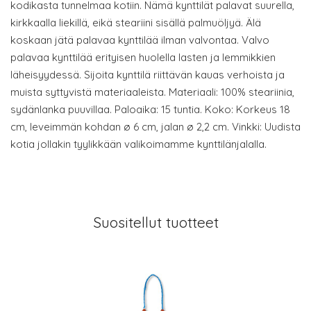
kodikasta tunnelmaa kotiin. Nämä kynttilät palavat suurella,
kirkkaalla liekillä, eikä steariini sisällä palmuöljyä. Älä
koskaan jätä palavaa kynttilää ilman valvontaa. Valvo
palavaa kynttilää erityisen huolella lasten ja lemmikkien
läheisyydessä. Sijoita kynttilä riittävän kauas verhoista ja
muista syttyvistä materiaaleista. Materiaali: 100% steariinia,
sydänlanka puuvillaa. Paloaika: 15 tuntia. Koko: Korkeus 18
cm, leveimmän kohdan ø 6 cm, jalan ø 2,2 cm. Vinkki: Uudista
kotia jollakin tyylikkään valikoimamme kynttilänjalalla.
Suositellut tuotteet