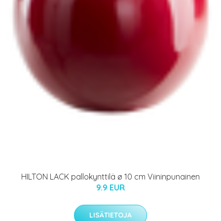
HILTON LACK pallokynttilä ø 10 cm Viininpunainen
9.9 EUR
LISÄTIETOJA