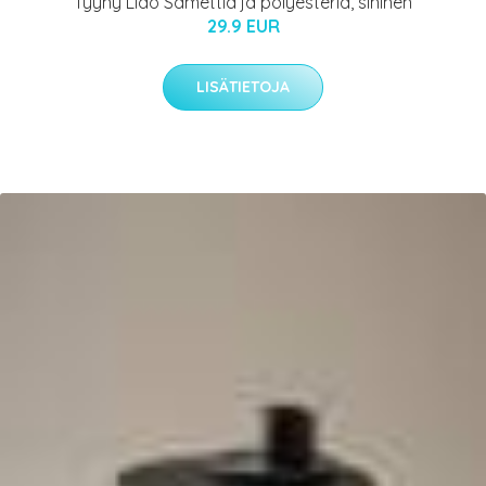
Tyyny Lido Samettia ja polyesteriä, sininen
29.9 EUR
LISÄTIETOJA