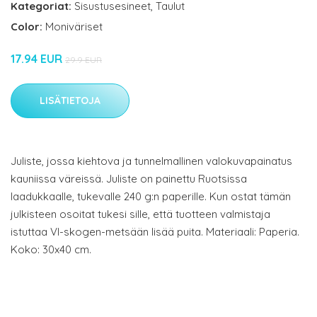
Kategoriat:
Sisustusesineet
,
Taulut
Color:
Moniväriset
17.94 EUR
29.9 EUR
LISÄTIETOJA
Juliste, jossa kiehtova ja tunnelmallinen valokuvapainatus
kauniissa väreissä. Juliste on painettu Ruotsissa
laadukkaalle, tukevalle 240 g:n paperille. Kun ostat tämän
julkisteen osoitat tukesi sille, että tuotteen valmistaja
istuttaa VI-skogen-metsään lisää puita. Materiaali: Paperia.
Koko: 30x40 cm.