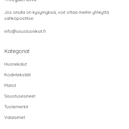
Jos sinulla on kysymyksiä, voit ottaa meihin yhteyttä
sähköpostitse:
info@sisustusniksit.fi
Kategoriat
Huonekalut
Kodintekstiilit
Matot
Sisustusesineet
Tuotemerkit
Valaisimet