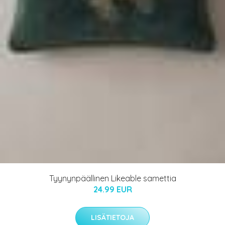
Tyynynpäällinen Likeable samettia
24.99 EUR
LISÄTIETOJA