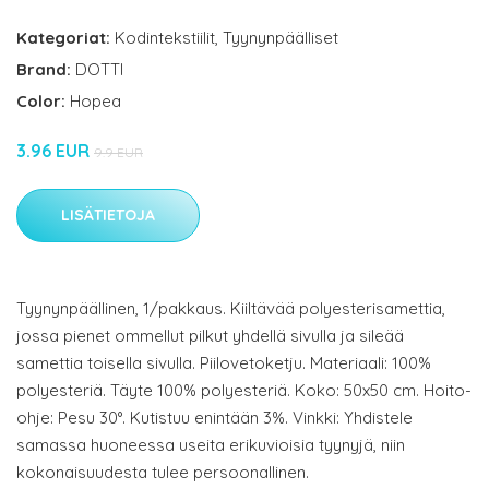
Kategoriat:
Kodintekstiilit
,
Tyynynpäälliset
Brand:
DOTTI
Color:
Hopea
3.96 EUR
9.9 EUR
LISÄTIETOJA
Tyynynpäällinen, 1/pakkaus. Kiiltävää polyesterisamettia,
jossa pienet ommellut pilkut yhdellä sivulla ja sileää
samettia toisella sivulla. Piilovetoketju. Materiaali: 100%
polyesteriä. Täyte 100% polyesteriä. Koko: 50x50 cm. Hoito-
ohje: Pesu 30°. Kutistuu enintään 3%. Vinkki: Yhdistele
samassa huoneessa useita erikuvioisia tyynyjä, niin
kokonaisuudesta tulee persoonallinen.