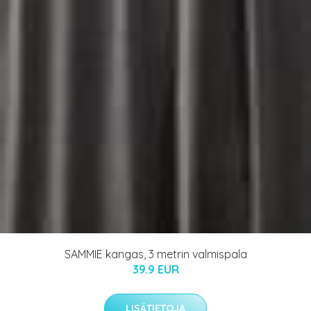
SAMMIE kangas, 3 metrin valmispala
39.9 EUR
LISÄTIETOJA