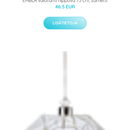
EMBLA valotähti riippuva 75 cm, sametti
46.5 EUR
LISÄTIETOJA