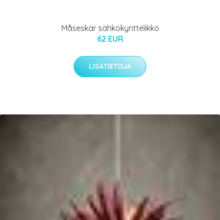
Måseskär sähkökynttelikkö
62 EUR
LISÄTIETOJA