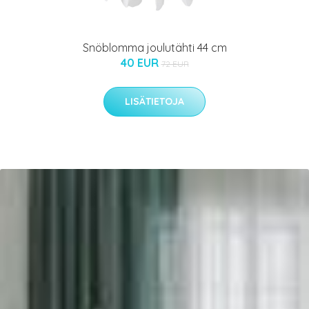
Snöblomma joulutähti 44 cm
40 EUR
72 EUR
LISÄTIETOJA