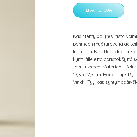
LISÄTIETOJA
Käsintehty polyresiinistä valmi
pehmeän myötäilevä ja aaltoi
luontoon. Kynttilänjalka on iso
kynttilälle että paristokäyttöisel
toimitukseen. Materiaali: Poly
13,8 x 12,5 cm. Hoito-ohje: Pyyh
Vinkki: Tyylikäs syntymäpäivälah