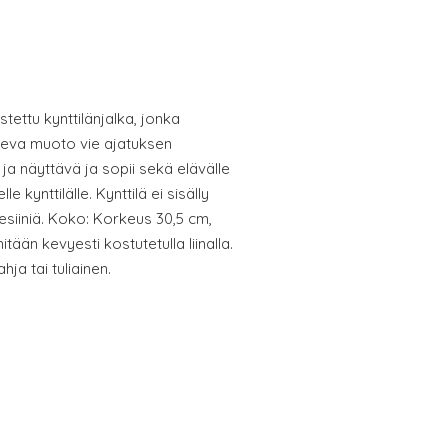
stettu kynttilänjalka, jonka
leva muoto vie ajatuksen
 ja näyttävä ja sopii sekä elävälle
le kynttilälle. Kynttilä ei sisälly
resiiniä. Koko: Korkeus 30,5 cm,
itään kevyesti kostutetulla liinalla.
ja tai tuliainen.