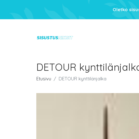
Oletko sis
DETOUR kynttilänjalk
Etusivu
DETOUR kynttilänjalka