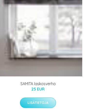
SAMITA laskosverho
25 EUR
LISÄTIETOJA