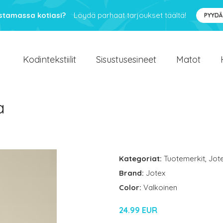
ustamassa kotiasi?
Löydä parhaat tarjoukset täältä!
PYYDÄ
Kodintekstiilit
Sisustusesineet
Matot
a
Kategoriat:
Tuotemerkit
,
Jot
Brand:
Jotex
Color:
Valkoinen
24.99 EUR