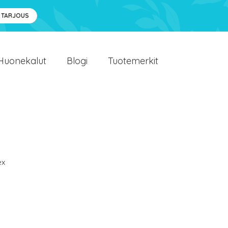
 TARJOUS
Huonekalut
Blogi
Tuotemerkit
ex