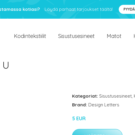
ustamassa kotiasi?
Löydä parhaat tarjoukset täältä!
PYYDÄ
Kodintekstiilit
Sisustusesineet
Matot
n U
Kategoriat:
Sisustusesineet
,
Brand:
Design Letters
5 EUR