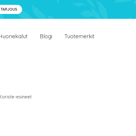
 TARJOUS
Huonekalut
Blogi
Tuotemerkit
Koriste-esineet