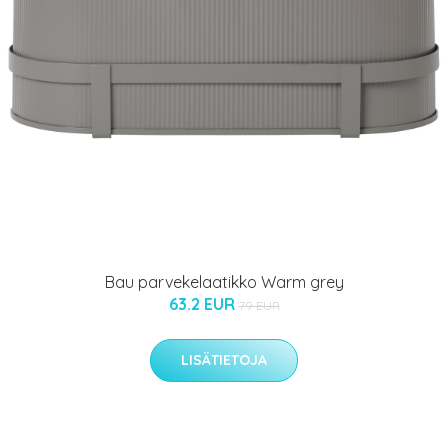
Bau parvekelaatikko Warm grey
63.2 EUR
79 EUR
LISÄTIETOJA