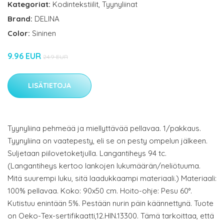
Kategoriat:
Kodintekstiilit
,
Tyynyliinat
Brand:
DELINA
Color:
Sininen
9.96 EUR
24.9 EUR
LISÄTIETOJA
Tyynyliina pehmeää ja miellyttävää pellavaa. 1/pakkaus.
Tyynyliina on vaatepesty, eli se on pesty ompelun jälkeen.
Suljetaan piilovetoketjulla. Langantiheys 94 tc.
(Langantiheys kertoo lankojen lukumäärän/neliötuuma.
Mitä suurempi luku, sitä laadukkaampi materiaali.) Materiaali:
100% pellavaa. Koko: 90x50 cm. Hoito-ohje: Pesu 60°.
Kutistuu enintään 5%. Pestään nurin päin käännettynä. Tuote
on Oeko-Tex-sertifikaatti,12.HIN.13300. Tämä tarkoittaa, että