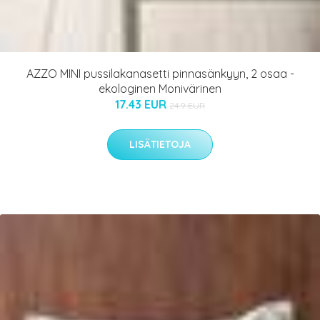
AZZO MINI pussilakanasetti pinnasänkyyn, 2 osaa -
ekologinen Monivärinen
17.43 EUR
24.9 EUR
LISÄTIETOJA