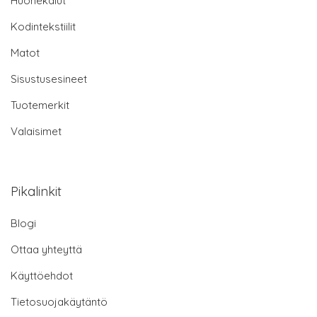
Huonekalut
Kodintekstiilit
Matot
Sisustusesineet
Tuotemerkit
Valaisimet
Pikalinkit
Blogi
Ottaa yhteyttä
Käyttöehdot
Tietosuojakäytäntö