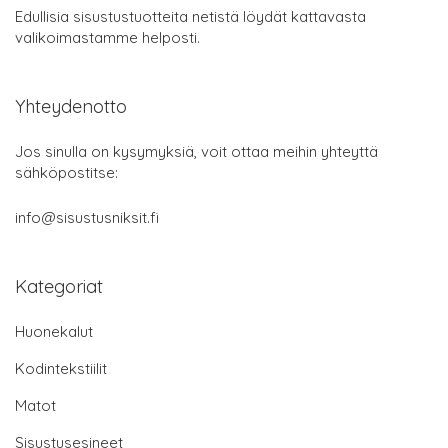
Edullisia sisustustuotteita netistä löydät kattavasta
valikoimastamme helposti.
Yhteydenotto
Jos sinulla on kysymyksiä, voit ottaa meihin yhteyttä
sähköpostitse:
info@sisustusniksit.fi
Kategoriat
Huonekalut
Kodintekstiilit
Matot
Sisustusesineet