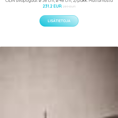
CILIN sivupöydät ø 38 cm, ø 48 cm, 2/pakk. Mattamusta
231.2 EUR
289 EUR
LISÄTIETOJA