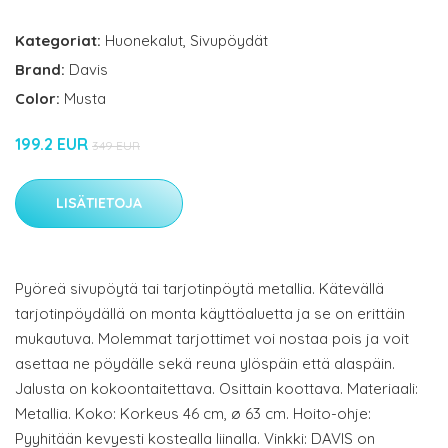
Kategoriat:
Huonekalut
,
Sivupöydät
Brand:
Davis
Color:
Musta
199.2 EUR
349 EUR
LISÄTIETOJA
Pyöreä sivupöytä tai tarjotinpöytä metallia. Kätevällä
tarjotinpöydällä on monta käyttöaluetta ja se on erittäin
mukautuva. Molemmat tarjottimet voi nostaa pois ja voit
asettaa ne pöydälle sekä reuna ylöspäin että alaspäin.
Jalusta on kokoontaitettava. Osittain koottava. Materiaali:
Metallia. Koko: Korkeus 46 cm, ø 63 cm. Hoito-ohje:
Pyyhitään kevyesti kostealla liinalla. Vinkki: DAVIS on