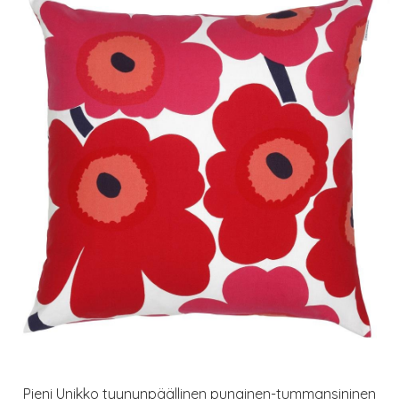
Pieni Unikko tyynynpäällinen punainen-tummansininen