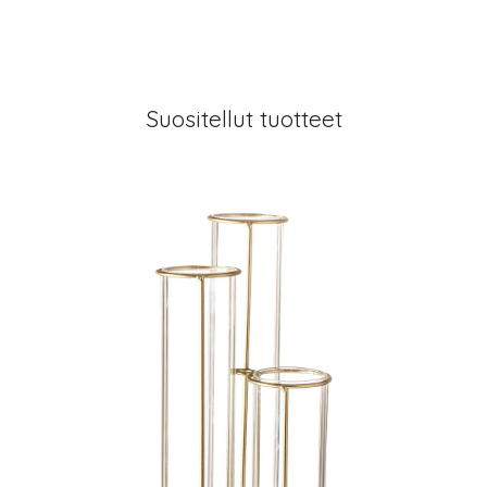
Suositellut tuotteet