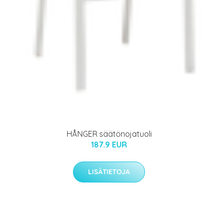
HÅNGER säätönojatuoli
187.9 EUR
LISÄTIETOJA