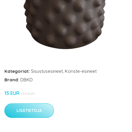
Kategoriat:
Sisustusesineet
,
Koriste-esineet
Brand:
DBKD
15 EUR
21.9 EUR
LISÄTIETOJA