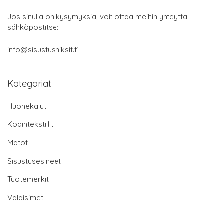
Jos sinulla on kysymyksiä, voit ottaa meihin yhteyttä
sähköpostitse:
info@sisustusniksit.fi
Kategoriat
Huonekalut
Kodintekstiilit
Matot
Sisustusesineet
Tuotemerkit
Valaisimet