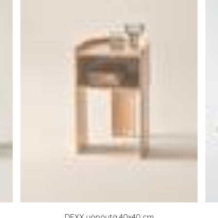
DEXX yöpöytä 40x40 cm