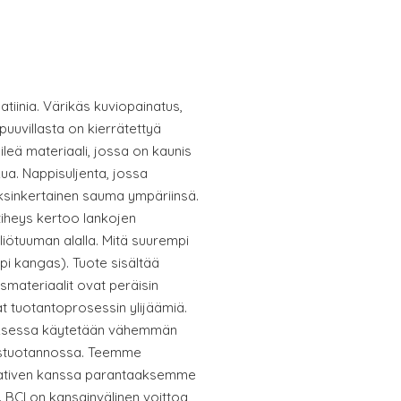
atiinia. Värikäs kuviopainatus,
uuvillasta on kierrätettyä
 sileä materiaali, jossa on kaunis
kua. Nappisuljenta, jossa
aksinkertainen sauma ympäriinsä.
tiheys kertoo lankojen
liötuuman alalla. Mitä suurempi
pi kangas). Tuote sisältää
ysmateriaalit ovat peräisin
at tuotantoprosessin ylijäämiä.
tuksessa käytetään vähemmän
distuotannossa. Teemme
itiativen kanssa parantaaksemme
ä. BCI on kansainvälinen voittoa