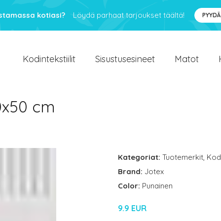
ustamassa kotiasi?
Löydä parhaat tarjoukset täältä!
PYYDÄ
Kodintekstiilit
Sisustusesineet
Matot
90x50 cm
Kategoriat:
Tuotemerkit
,
Kodi
Brand:
Jotex
Color:
Punainen
9.9 EUR