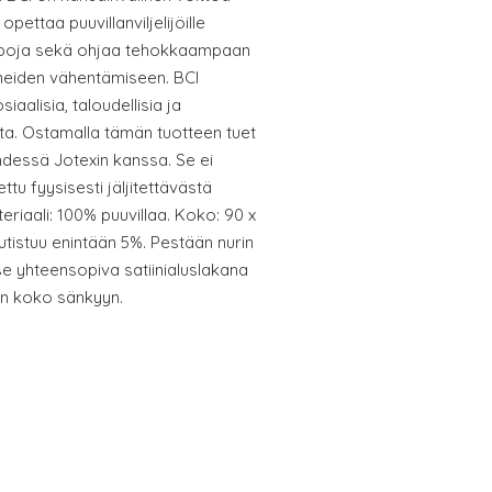
pettaa puuvillanviljelijöille
tapoja sekä ohjaa tehokkaampaan
ineiden vähentämiseen. BCI
siaalisia, taloudellisia ja
ita. Ostamalla tämän tuotteen tuet
 yhdessä Jotexin kanssa. Se ei
ttu fyysisesti jäljitettävästä
eriaali: 100% puuvillaa. Koko: 90 x
utistuu enintään 5%. Pestään nurin
tse yhteensopiva satiinialuslakana
n koko sänkyyn.