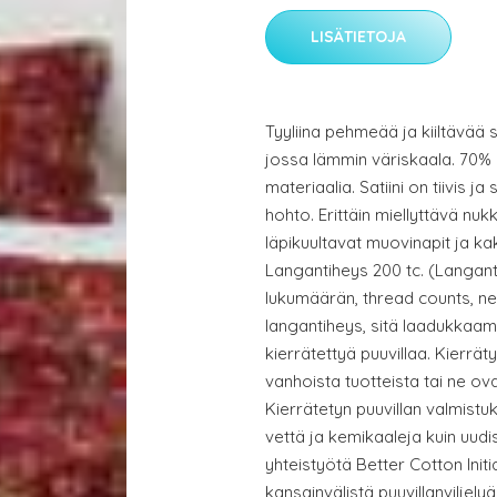
LISÄTIETOJA
Tyyliina pehmeää ja kiiltävää s
jossa lämmin väriskaala. 70% p
materiaalia. Satiini on tiivis ja
hohto. Erittäin miellyttävä nuk
läpikuultavat muovinapit ja k
Langantiheys 200 tc. (Langan
lukumäärän, thread counts, ne
langantiheys, sitä laadukkaam
kierrätettyä puuvillaa. Kierrät
vanhoista tuotteista tai ne ov
Kierrätetyn puuvillan valmis
vettä ja kemikaaleja kuin uu
yhteistyötä Better Cotton In
kansainvälistä puuvillanviljely