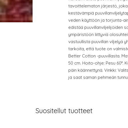
tavoittelematon järjestö, joka o
kestävämpiä puuvillanviljely
veden käyttöön ja torjunta-a
edistää puuvillanviljelijöiden so
ympäristöön liittyviä olosuhte
vastuullista puuvillan viljelyä
tarkoita, että tuote on valmiste
Better Cotton -puuvillasta. Mat
50 cm. Hoito-ohje: Pesu 60°. K
päin käännettynä. Vinkki: Vali
ja saat saman pehmeän tunnu
Suositellut tuotteet