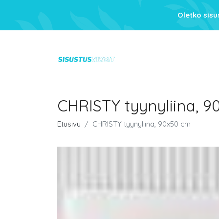
Oletko sis
CHRISTY tyynyliina, 
Etusivu
CHRISTY tyynyliina, 90x50 cm