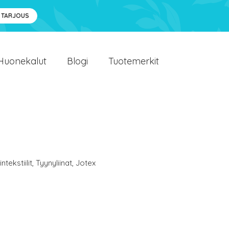
 TARJOUS
Huonekalut
Blogi
Tuotemerkit
ntekstiilit
,
Tyynyliinat
,
Jotex