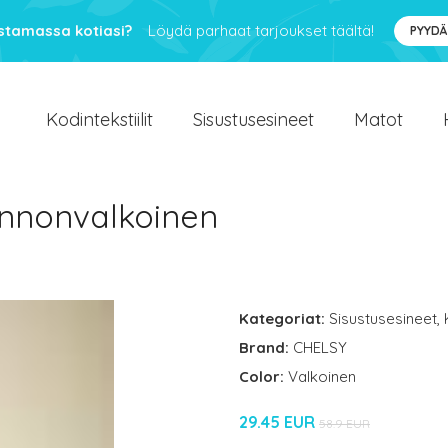
ustamassa kotiasi?
Löydä parhaat tarjoukset täältä!
PYYDÄ
Kodintekstiilit
Sisustusesineet
Matot
nnonvalkoinen
Kategoriat:
Sisustusesineet
,
Brand:
CHELSY
Color:
Valkoinen
29.45 EUR
58.9 EUR