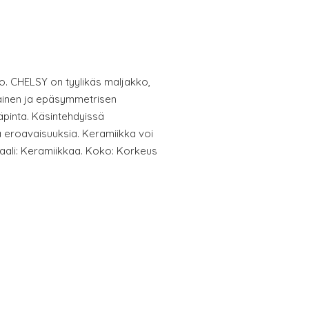
o. CHELSY on tyylikäs maljakko,
tainen ja epäsymmetrisen
säpinta. Käsintehdyissä
ä eroavaisuuksia. Keramiikka voi
iaali: Keramiikkaa. Koko: Korkeus