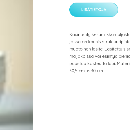
LISÄTIETOJA
Käsintehty keramiikkamaljakk
jossa on kaunis struktuuripin
muotoinen lasite. Lasitettu si
maljakoissa voi esiintyä pieni
päästää kosteutta läpi. Mater
30,5 cm, ø 30 cm.