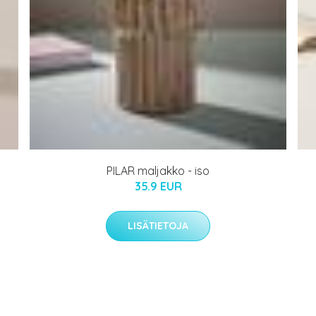
PILAR maljakko - iso
35.9 EUR
LISÄTIETOJA