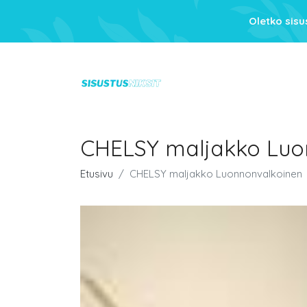
Oletko sis
CHELSY maljakko Luo
Etusivu
CHELSY maljakko Luonnonvalkoinen