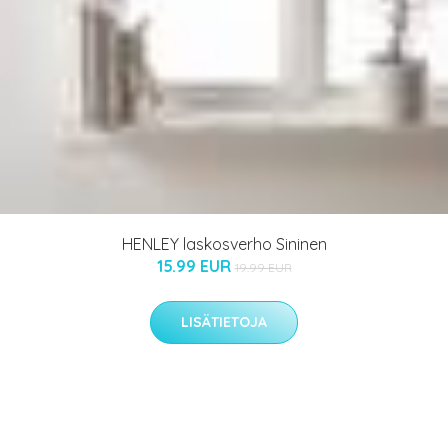
HENLEY laskosverho Sininen
15.99 EUR
19.99 EUR
LISÄTIETOJA