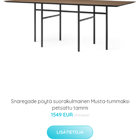
Snaregade pöytä suorakulmainen Musta-tummaksi
petsattu tammi
1549 EUR
1777 EUR
LISÄTIETOJA