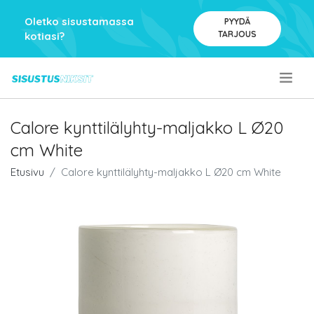
Oletko sisustamassa
PYYDÄ
TARJOUS
kotiasi?
.
Calore kynttilälyhty-maljakko L Ø20
cm White
Etusivu
Calore kynttilälyhty-maljakko L Ø20 cm White