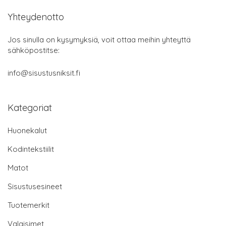
Yhteydenotto
Jos sinulla on kysymyksiä, voit ottaa meihin yhteyttä
sähköpostitse:
info@sisustusniksit.fi
Kategoriat
Huonekalut
Kodintekstiilit
Matot
Sisustusesineet
Tuotemerkit
Valaisimet