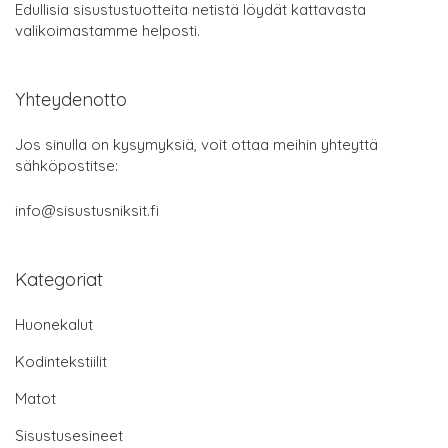
Edullisia sisustustuotteita netistä löydät kattavasta
valikoimastamme helposti.
Yhteydenotto
Jos sinulla on kysymyksiä, voit ottaa meihin yhteyttä
sähköpostitse:
info@sisustusniksit.fi
Kategoriat
Huonekalut
Kodintekstiilit
Matot
Sisustusesineet