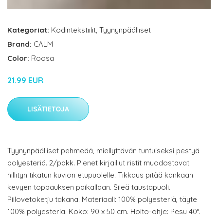
Kategoriat:
Kodintekstiilit
,
Tyynynpäälliset
Brand:
CALM
Color:
Roosa
21.99 EUR
LISÄTIETOJA
Tyynynpäälliset pehmeää, miellyttävän tuntuiseksi pestyä
polyesteriä. 2/pakk. Pienet kirjaillut ristit muodostavat
hillityn tikatun kuvion etupuolelle. Tikkaus pitää kankaan
kevyen toppauksen paikallaan. Sileä taustapuoli.
Piilovetoketju takana. Materiaali: 100% polyesteriä, täyte
100% polyesteriä. Koko: 90 x 50 cm. Hoito-ohje: Pesu 40°.