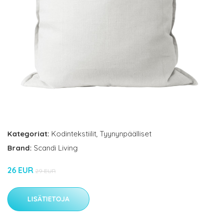
Kategoriat:
Kodintekstiilit
,
Tyynynpäälliset
Brand:
Scandi Living
26 EUR
29 EUR
LISÄTIETOJA