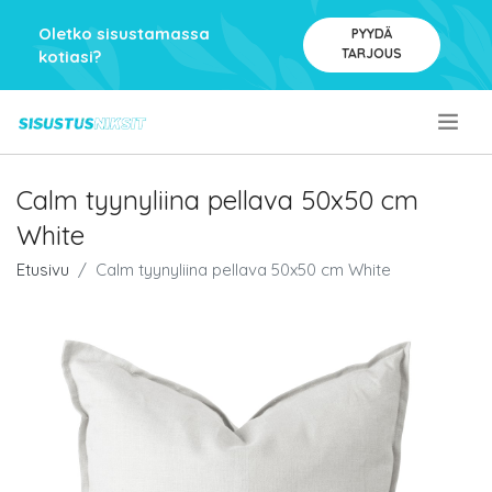
Oletko sisustamassa
PYYDÄ
TARJOUS
kotiasi?
.
Calm tyynyliina pellava 50x50 cm
White
Etusivu
Calm tyynyliina pellava 50x50 cm White