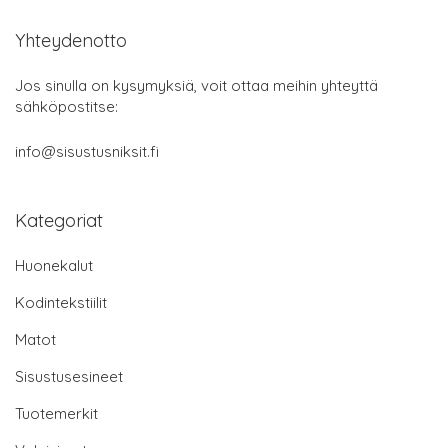
Yhteydenotto
Jos sinulla on kysymyksiä, voit ottaa meihin yhteyttä
sähköpostitse:
info@sisustusniksit.fi
Kategoriat
Huonekalut
Kodintekstiilit
Matot
Sisustusesineet
Tuotemerkit