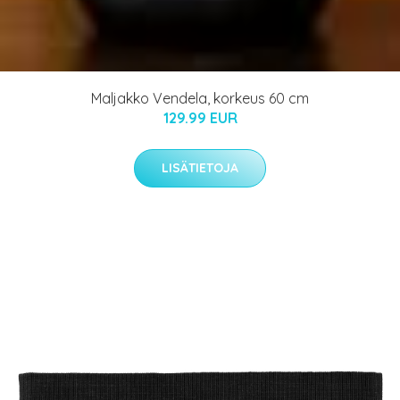
Maljakko Vendela, korkeus 60 cm
129.99 EUR
LISÄTIETOJA