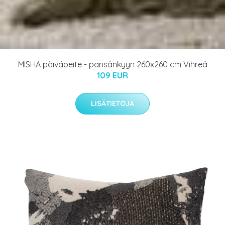
MISHA päiväpeite - parisänkyyn 260x260 cm Vihreä
109 EUR
LISÄTIETOJA