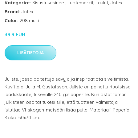
Kategoriat:
Sisustusesineet
,
Tuotemerkit
,
Taulut
,
Jotex
Brand:
Jotex
Color:
208 multi
39.9 EUR
LISÄTIETOJA
Juliste, jossa poltettuja sävyjä ja inspiraatiota siveltimistä.
Kuvittaja: Julia M. Gustafsson. Juliste on painettu Ruotsissa
laadukkaalle, tukevalle 240 g:n paperille. Kun ostat tämän
julkisteen osoitat tukesi sille, että tuotteen valmistaja
istuttaa VI-skogen-metsään lisää puita. Materiaali: Paperia.
Koko: 50x70 cm.