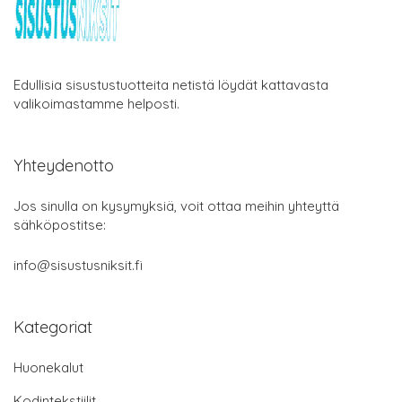
Edullisia sisustustuotteita netistä löydät kattavasta
valikoimastamme helposti.
Yhteydenotto
Jos sinulla on kysymyksiä, voit ottaa meihin yhteyttä
sähköpostitse:
info@sisustusniksit.fi
Kategoriat
Huonekalut
Kodintekstiilit