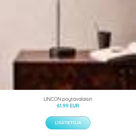
LINCON pöytävalaisin
61.99 EUR
LISÄTIETOJA