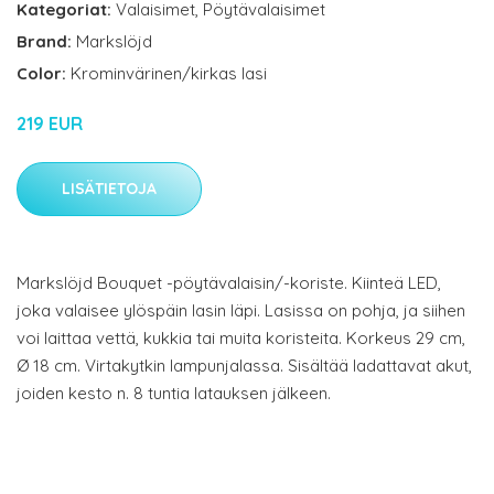
Kategoriat:
Valaisimet
,
Pöytävalaisimet
Brand:
Markslöjd
Color:
Krominvärinen/kirkas lasi
219 EUR
LISÄTIETOJA
Markslöjd Bouquet -pöytävalaisin/-koriste. Kiinteä LED,
joka valaisee ylöspäin lasin läpi. Lasissa on pohja, ja siihen
voi laittaa vettä, kukkia tai muita koristeita. Korkeus 29 cm,
Ø 18 cm. Virtakytkin lampunjalassa. Sisältää ladattavat akut,
joiden kesto n. 8 tuntia latauksen jälkeen.