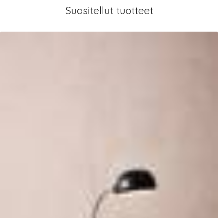
Suositellut tuotteet