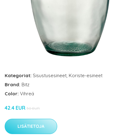
Kategoriat:
Sisustusesineet
,
Koriste-esineet
Brand:
Bitz
Color:
Vihreä
42.4 EUR
50 EUR
LISÄTIETOJA