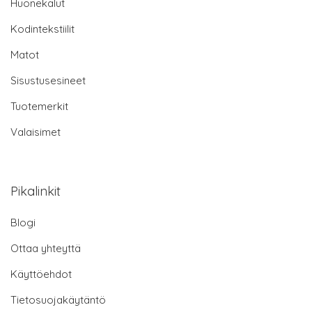
Huonekalut
Kodintekstiilit
Matot
Sisustusesineet
Tuotemerkit
Valaisimet
Pikalinkit
Blogi
Ottaa yhteyttä
Käyttöehdot
Tietosuojakäytäntö