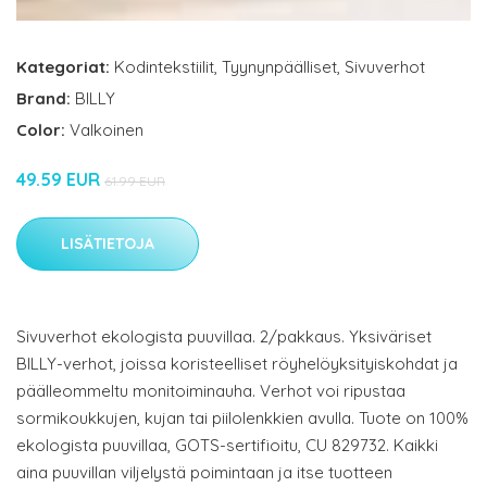
Kategoriat:
Kodintekstiilit
,
Tyynynpäälliset
,
Sivuverhot
Brand:
BILLY
Color:
Valkoinen
49.59 EUR
61.99 EUR
LISÄTIETOJA
Sivuverhot ekologista puuvillaa. 2/pakkaus. Yksiväriset
BILLY-verhot, joissa koristeelliset röyhelöyksityiskohdat ja
päälleommeltu monitoiminauha. Verhot voi ripustaa
sormikoukkujen, kujan tai piilolenkkien avulla. Tuote on 100%
ekologista puuvillaa, GOTS-sertifioitu, CU 829732. Kaikki
aina puuvillan viljelystä poimintaan ja itse tuotteen