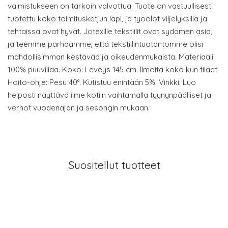
valmistukseen on tarkoin valvottua. Tuote on vastuullisesti
tuotettu koko toimitusketjun läpi, ja työolot viljelyksillä ja
tehtaissa ovat hyvät. Jotexille tekstiilit ovat sydämen asia,
ja teemme parhaamme, että tekstiilintuotantomme olisi
mahdollisimman kestävää ja oikeudenmukaista. Materiaali:
100% puuvillaa. Koko: Leveys 145 cm. Ilmoita koko kun tilaat.
Hoito-ohje: Pesu 40°. Kutistuu enintään 5%. Vinkki: Luo
helposti näyttävä ilme kotiin vaihtamalla tyynynpäälliset ja
verhot vuodenajan ja sesongin mukaan.
Suositellut tuotteet