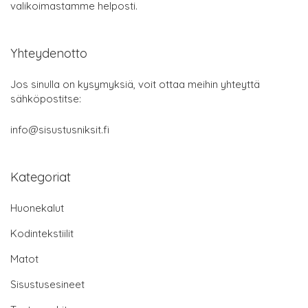
valikoimastamme helposti.
Yhteydenotto
Jos sinulla on kysymyksiä, voit ottaa meihin yhteyttä
sähköpostitse:
info@sisustusniksit.fi
Kategoriat
Huonekalut
Kodintekstiilit
Matot
Sisustusesineet