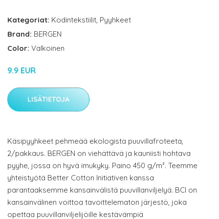
Kategoriat:
Kodintekstiilit
,
Pyyhkeet
Brand:
BERGEN
Color:
Valkoinen
9.9 EUR
LISÄTIETOJA
Käsipyyhkeet pehmeää ekologista puuvillafroteeta,
2/pakkaus. BERGEN on viehättävä ja kauniisti hohtava
pyyhe, jossa on hyvä imukyky. Paino 450 g/m². Teemme
yhteistyötä Better Cotton Initiativen kanssa
parantaaksemme kansainvälistä puuvillanviljelyä. BCI on
kansainvälinen voittoa tavoittelematon järjestö, joka
opettaa puuvillanviljelijöille kestävämpiä