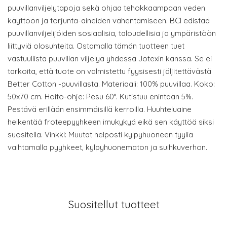
puuvillanviljelytapoja sekä ohjaa tehokkaampaan veden
käyttöön ja torjunta-aineiden vähentämiseen. BCI edistää
puuvillanviljelijöiden sosiaalisia, taloudellisia ja ympäristöön
liittyviä olosuhteita. Ostamalla tämän tuotteen tuet
vastuullista puuvillan viljelyä yhdessä Jotexin kanssa. Se ei
tarkoita, että tuote on valmistettu fyysisesti jäljitettävästä
Better Cotton -puuvillasta. Materiaali: 100% puuvillaa. Koko:
50x70 cm. Hoito-ohje: Pesu 60°. Kutistuu enintään 5%.
Pestävä erillään ensimmäisillä kerroilla. Huuhteluaine
heikentää froteepyyhkeen imukykyä eikä sen käyttöä siksi
suositella. Vinkki: Muutat helposti kylpyhuoneen tyyliä
vaihtamalla pyyhkeet, kylpyhuonematon ja suihkuverhon.
Suositellut tuotteet