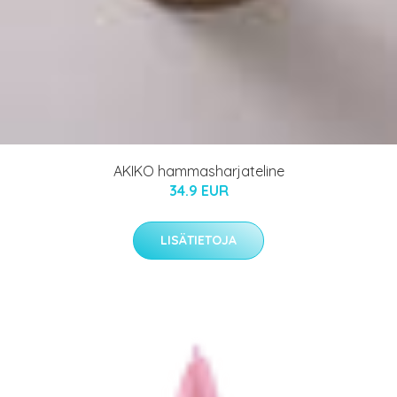
AKIKO hammasharjateline
34.9 EUR
LISÄTIETOJA