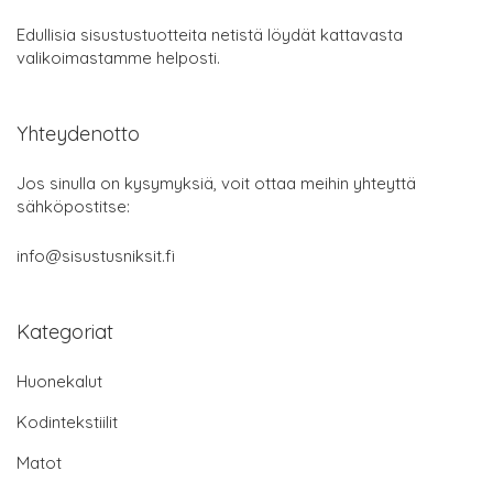
Edullisia sisustustuotteita netistä löydät kattavasta
valikoimastamme helposti.
Yhteydenotto
Jos sinulla on kysymyksiä, voit ottaa meihin yhteyttä
sähköpostitse:
info@sisustusniksit.fi
Kategoriat
Huonekalut
Kodintekstiilit
Matot