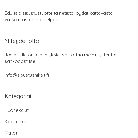
Edullisia sisustustuotteita netistä löydät kattavasta
valikoimastamme helposti.
Yhteydenotto
Jos sinulla on kysymyksiä, voit ottaa meihin yhteyttä
sähköpostitse:
info@sisustusniksit.fi
Kategoriat
Huonekalut
Kodintekstiilit
Matot