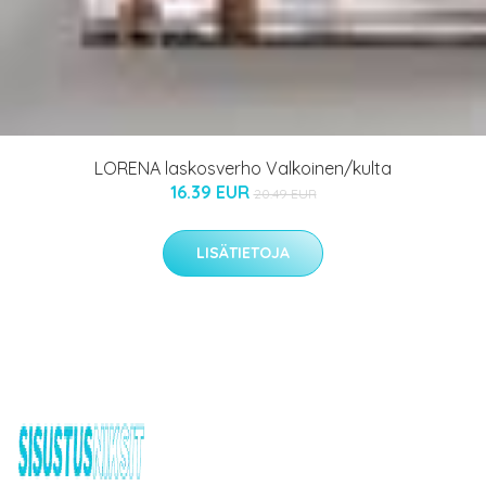
LORENA laskosverho Valkoinen/kulta
16.39 EUR
20.49 EUR
LISÄTIETOJA