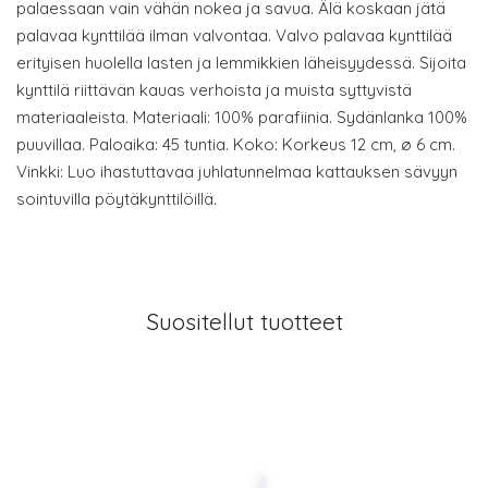
palaessaan vain vähän nokea ja savua. Älä koskaan jätä
palavaa kynttilää ilman valvontaa. Valvo palavaa kynttilää
erityisen huolella lasten ja lemmikkien läheisyydessä. Sijoita
kynttilä riittävän kauas verhoista ja muista syttyvistä
materiaaleista. Materiaali: 100% parafiinia. Sydänlanka 100%
puuvillaa. Paloaika: 45 tuntia. Koko: Korkeus 12 cm, ø 6 cm.
Vinkki: Luo ihastuttavaa juhlatunnelmaa kattauksen sävyyn
sointuvilla pöytäkynttilöillä.
Suositellut tuotteet