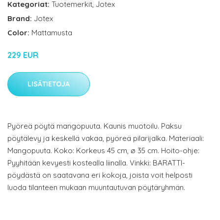
Kategoriat:
Tuotemerkit
,
Jotex
Brand:
Jotex
Color:
Mattamusta
229 EUR
LISÄTIETOJA
Pyöreä pöytä mangopuuta. Kaunis muotoilu. Paksu
pöytälevy ja keskellä vakaa, pyöreä pilarijalka. Materiaali:
Mangopuuta. Koko: Korkeus 45 cm, ø 35 cm. Hoito-ohje:
Pyyhitään kevyesti kostealla liinalla. Vinkki: BARATTI-
pöydästä on saatavana eri kokoja, joista voit helposti
luoda tilanteen mukaan muuntautuvan pöytäryhmän.