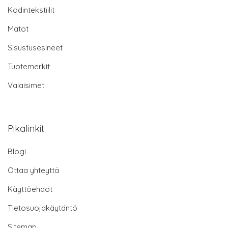
Kodintekstiilit
Matot
Sisustusesineet
Tuotemerkit
Valaisimet
Pikalinkit
Blogi
Ottaa yhteyttä
Käyttöehdot
Tietosuojakäytäntö
Sitemap