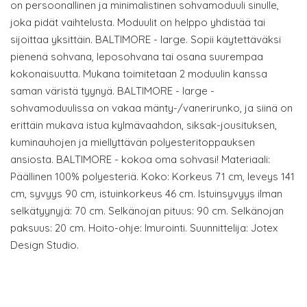
on persoonallinen ja minimalistinen sohvamoduuli sinulle,
joka pidät vaihtelusta. Moduulit on helppo yhdistää tai
sijoittaa yksittäin. BALTIMORE - large. Sopii käytettäväksi
pienenä sohvana, leposohvana tai osana suurempaa
kokonaisuutta. Mukana toimitetaan 2 moduulin kanssa
saman väristä tyynyä. BALTIMORE - large -
sohvamoduulissa on vakaa mänty-/vanerirunko, ja siinä on
erittäin mukava istua kylmävaahdon, siksak-jousituksen,
kuminauhojen ja miellyttävän polyesteritoppauksen
ansiosta. BALTIMORE - kokoa oma sohvasi! Materiaali:
Päällinen 100% polyesteriä. Koko: Korkeus 71 cm, leveys 141
cm, syvyys 90 cm, istuinkorkeus 46 cm. Istuinsyvyys ilman
selkätyynyjä: 70 cm. Selkänojan pituus: 90 cm. Selkänojan
paksuus: 20 cm. Hoito-ohje: Imurointi. Suunnittelija: Jotex
Design Studio.