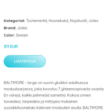
Kategoriat:
Tuotemerkit
,
Huonekalut
,
Nojatuolit
,
Jotex
Brand:
Jotex
Color:
Sininen
311 EUR
LISÄTIETOJA
BALTIMORE - large on suurin yksikkö edullisessa
moduulisarjassa, joka koostuu 7 yhteensopivasta osasta.
Eri värejä, kaikki pehmeää samettia. Kokoa omien
toiveidesi, tarpeidesi ja mittojesi mukainen
suosikkihuonekalu kätevien moduulien avulla. BALTIMORE