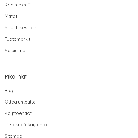
Kodintekstiilit
Matot
Sisustusesineet
Tuotemerkit
Valaisimet
Pikalinkit
Blogi
Ottaa yhteyttä
Käyttöehdot
Tietosuojakäytäntö
Sitemap