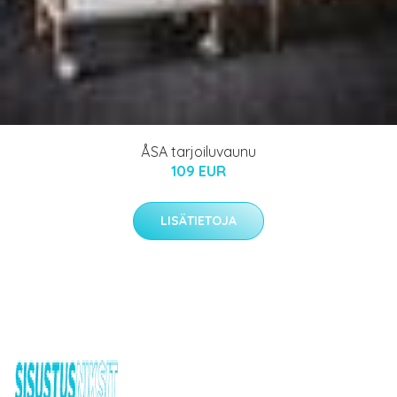
ÅSA tarjoiluvaunu
109 EUR
LISÄTIETOJA