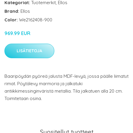
Kategoriat:
Tuotemerkit
,
Ellos
Brand:
Ellos
Color:
We2162408-900
969.99 EUR
LISÄTIETOJA
Baaripöydän pyöreä jalusta MDF-levyä, jossa päälle liimatut
rimat. Pöytälevy marmoria ja jalkatuki
antiikkimessinginväristä metallia. Tila jalkatuen alla 20 cm.
Toimitetaan osina.
Suositellut tuotteet