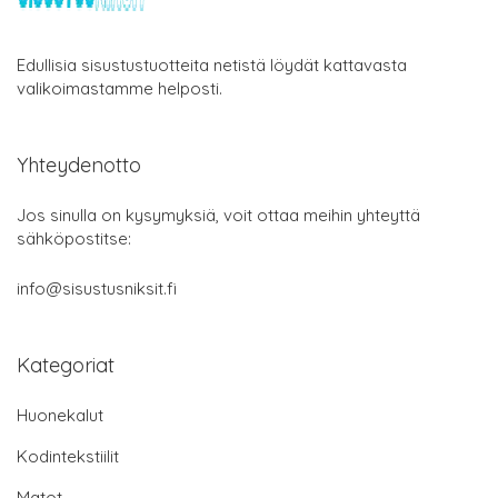
Edullisia sisustustuotteita netistä löydät kattavasta
valikoimastamme helposti.
Yhteydenotto
Jos sinulla on kysymyksiä, voit ottaa meihin yhteyttä
sähköpostitse:
info@sisustusniksit.fi
Kategoriat
Huonekalut
Kodintekstiilit
Matot