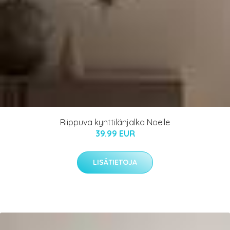
Riippuva kynttilänjalka Noelle
39.99 EUR
LISÄTIETOJA