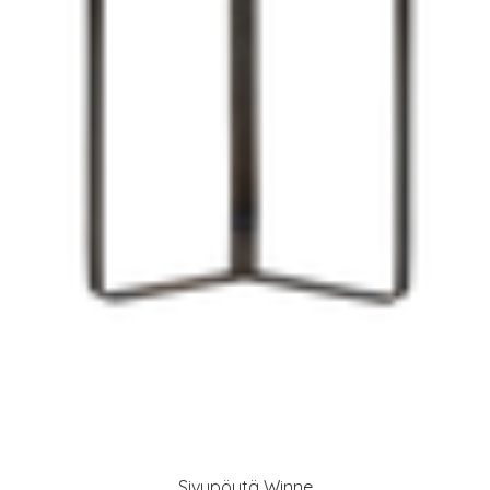
Sivupöytä Winne