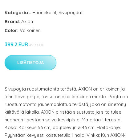
Kategoriat:
Huonekalut
,
Sivupöydät
Brand:
Axion
Color:
Valkoinen
399.2 EUR
499 EUR
LISÄTIETOJA
Sivupöytä ruostumatonta terästä. AXION on erikoinen ja
jännittävä pöytä, jossa on ainutlaatuinen muoto. Pöytä on
ruostumatonta jauhemaalattua terästä, joka on sinetöity
kiiltävällä lakalla. AXION piristää sisustusta ja siitä tulee
huoneen itsestään selvä keskipiste. Materiaali: terästä.
Koko: Korkeus 56 cm, pöytälevyn ø 46 cm. Hoito-ohje:
Pyyhitään kevyesti kostutetulla liinalla. Vinkki: Kun AXION-