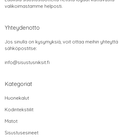
valikoimastamme helposti.
Yhteydenotto
Jos sinulla on kysymyksiä, voit ottaa meihin yhteyttä
sähköpostitse:
info@sisustusniksit.fi
Kategoriat
Huonekalut
Kodintekstiilit
Matot
Sisustusesineet