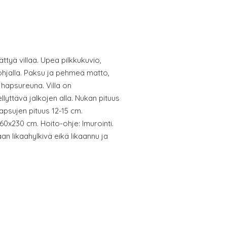
ttyä villaa. Upea pilkkukuvio,
pohjalla. Paksu ja pehmeä matto,
 hapsureuna. Villa on
llyttävä jalkojen alla. Nukan pituus
psujen pituus 12-15 cm.
160x230 cm. Hoito-ohje: Imurointi.
an likaahylkivä eikä likaannu ja