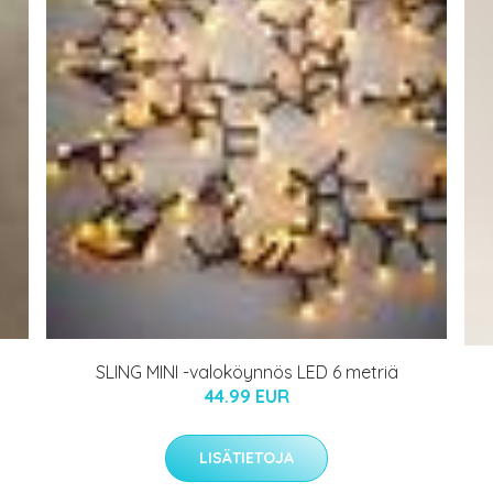
SLING MINI -valoköynnös LED 6 metriä
44.99 EUR
LISÄTIETOJA