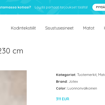
ustamassa kotiasi?
Löydä parhaat tarjoukset täältä!
PYYDÄ
Kodintekstiilit
Sisustusesineet
Matot
x230 cm
Kategoriat:
Tuotemerkit
,
Mat
Brand:
Jotex
Color:
Luonnonvalkoinen
311 EUR