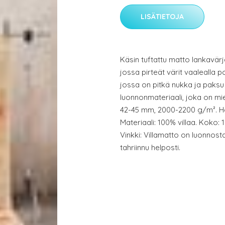
LISÄTIETOJA
Käsin tuftattu matto lankavärjä
jossa pirteät värit vaalealla 
jossa on pitkä nukka ja paksu
luonnonmateriaali, joka on mie
42-45 mm, 2000-2200 g/m². Ha
Materiaali: 100% villaa. Koko: 
Vinkki: Villamatto on luonnosta
tahriinnu helposti.