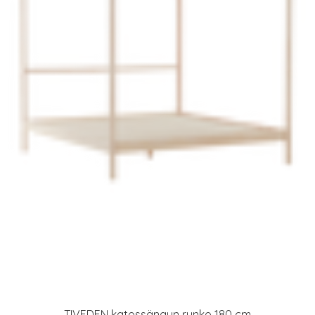
TIVEDEN katossängyn runko 180 cm