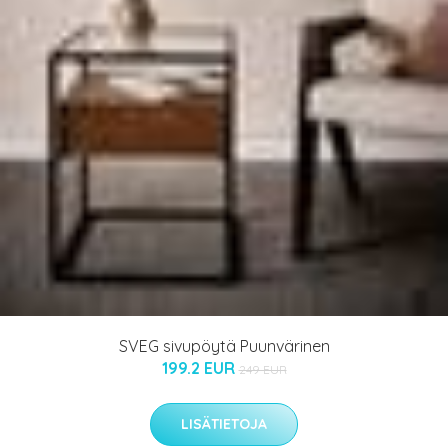
SVEG sivupöytä Puunvärinen
199.2 EUR
249 EUR
LISÄTIETOJA