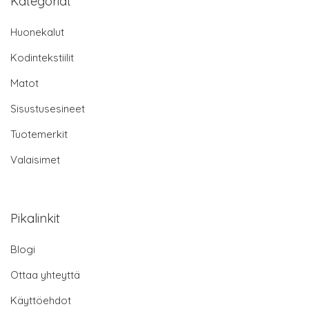
Kategoriat
Huonekalut
Kodintekstiilit
Matot
Sisustusesineet
Tuotemerkit
Valaisimet
Pikalinkit
Blogi
Ottaa yhteyttä
Käyttöehdot