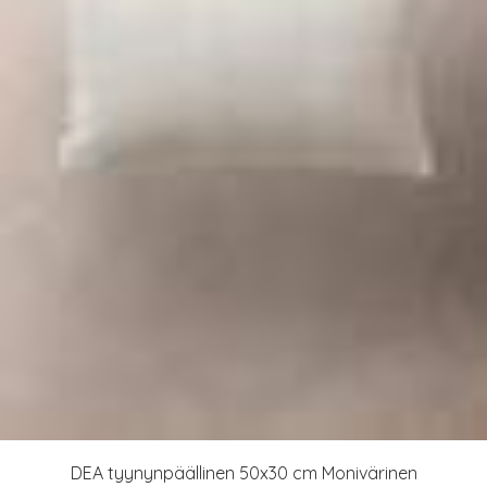
DEA tyynynpäällinen 50x30 cm Monivärinen