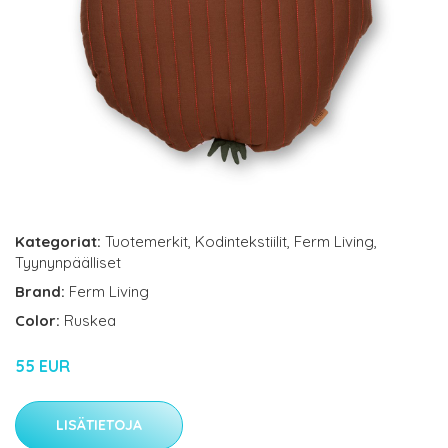
Kategoriat:
Tuotemerkit
,
Kodintekstiilit
,
Ferm Living
,
Tyynynpäälliset
Brand:
Ferm Living
Color:
Ruskea
55 EUR
LISÄTIETOJA