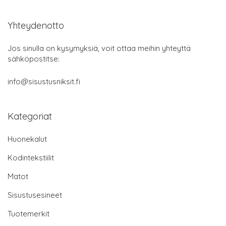
Yhteydenotto
Jos sinulla on kysymyksiä, voit ottaa meihin yhteyttä
sähköpostitse:
info@sisustusniksit.fi
Kategoriat
Huonekalut
Kodintekstiilit
Matot
Sisustusesineet
Tuotemerkit