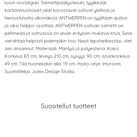
luvun nostalgian. Samettipäällysteiset, tyylikkäät
kartionmuotoiset jalat korostavat sohvat ylellistä ja
hienostunutta ulkonäköä. ANTWERPEN on tyyliltään ajaton
ja siksi helppo sijoittaa. ANTWERPEN-sohvan sametti on
pehmeää ja sohvassa on aivan erityisen mukava istua. Siinä
vierähtää helposti pidempikin tovi. Nauti lepohetkestäsi, olet
sen ansainnut. Materiaali: Mäntyä ja polyesteriä. Koko:
Korkeus 83 cm, leveys 210 cm, syvyys 90 cm, istuinkorkeus
49 cm. Tila huonekalun alla: 19 cm. Hoito-ohje: Imurointi.
Suunnittelija: Jotex Design Studio.
Suositellut tuotteet