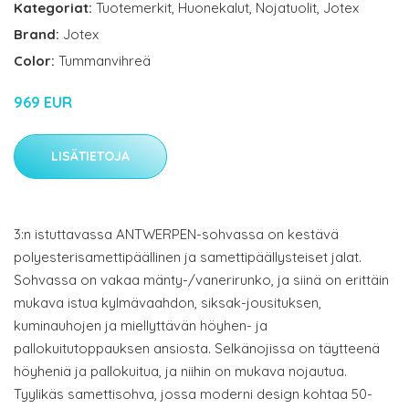
Kategoriat:
Tuotemerkit
,
Huonekalut
,
Nojatuolit
,
Jotex
Brand:
Jotex
Color:
Tummanvihreä
969 EUR
LISÄTIETOJA
3:n istuttavassa ANTWERPEN-sohvassa on kestävä
polyesterisamettipäällinen ja samettipäällysteiset jalat.
Sohvassa on vakaa mänty-/vanerirunko, ja siinä on erittäin
mukava istua kylmävaahdon, siksak-jousituksen,
kuminauhojen ja miellyttävän höyhen- ja
pallokuitutoppauksen ansiosta. Selkänojissa on täytteenä
höyheniä ja pallokuitua, ja niihin on mukava nojautua.
Tyylikäs samettisohva, jossa moderni design kohtaa 50-