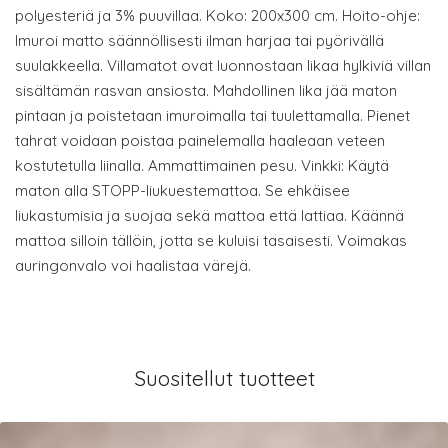
polyesteriä ja 3% puuvillaa. Koko: 200x300 cm. Hoito-ohje:
Imuroi matto säännöllisesti ilman harjaa tai pyörivällä
suulakkeella. Villamatot ovat luonnostaan likaa hylkiviä villan
sisältämän rasvan ansiosta. Mahdollinen lika jää maton
pintaan ja poistetaan imuroimalla tai tuulettamalla. Pienet
tahrat voidaan poistaa painelemalla haaleaan veteen
kostutetulla liinalla. Ammattimainen pesu. Vinkki: Käytä
maton alla STOPP-liukuestemattoa. Se ehkäisee
liukastumisia ja suojaa sekä mattoa että lattiaa. Käännä
mattoa silloin tällöin, jotta se kuluisi tasaisesti. Voimakas
auringonvalo voi haalistaa värejä.
Suositellut tuotteet