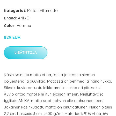
Kategoriat:
Matot
,
Villamatto
Brand:
ANIKO
Color:
Harmaa
829 EUR
LISÄTIETOJA
Käsin solmittu matto villaa, jossa joukossa hieman
polyesteriä ja puuvillaa. Matossa on pehmeä ja ihana nukka.
Siksak-kuvio on luotu leikkaamalla nukka eri pituiseksi.
Kuvio antaa matolle hillityn eloisan ilmeen. Miellyttävä ja
tyylikäs ANIKA-matto sopii sohvan alle olohuoneeseen.
Jokainen käsinkudottu matto on ainutlaatuinen. Nukan pituus
2,2 cm. Paksuus 3 cm. 2500 g/m². Materiaali: 91% villaa, 6%