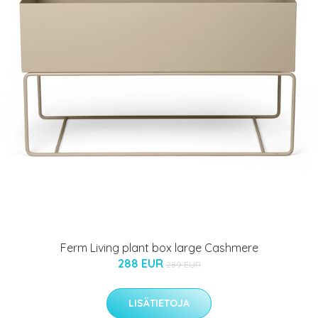
Ferm Living plant box large Cashmere
288 EUR
289 EUR
LISÄTIETOJA