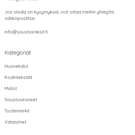
Jos sinulla on kysymyksiä, voit ottaa meihin yhteyttä
sähköpostitse:
info@sisustusniksit.fi
Kategoriat
Huonekalut
Kodintekstiilit
Matot
Sisustusesineet
Tuotemerkit
Valaisimet