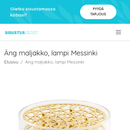
Oletko sisustamassa
PYYDÄ
TARJOUS
kotiasi?
.
Äng maljakko, lampi Messinki
Etusivu
Äng maljakko, lampi Messinki