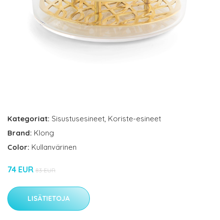
Kategoriat:
Sisustusesineet
,
Koriste-esineet
Brand:
Klong
Color:
Kullanvärinen
74 EUR
83 EUR
LISÄTIETOJA