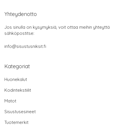
Yhteydenotto
Jos sinulla on kysymyksiä, voit ottaa meihin yhteyttä
sähköpostitse:
info@sisustusniksit.fi
Kategoriat
Huonekalut
Kodintekstiilit
Matot
Sisustusesineet
Tuotemerkit