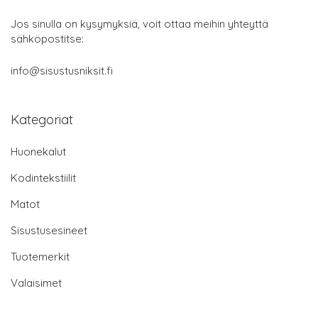
Jos sinulla on kysymyksiä, voit ottaa meihin yhteyttä
sähköpostitse:
info@sisustusniksit.fi
Kategoriat
Huonekalut
Kodintekstiilit
Matot
Sisustusesineet
Tuotemerkit
Valaisimet