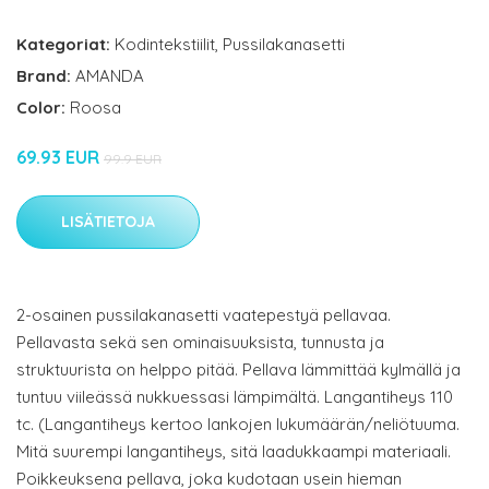
Kategoriat:
Kodintekstiilit
,
Pussilakanasetti
Brand:
AMANDA
Color:
Roosa
69.93 EUR
99.9 EUR
LISÄTIETOJA
2-osainen pussilakanasetti vaatepestyä pellavaa.
Pellavasta sekä sen ominaisuuksista, tunnusta ja
struktuurista on helppo pitää. Pellava lämmittää kylmällä ja
tuntuu viileässä nukkuessasi lämpimältä. Langantiheys 110
tc. (Langantiheys kertoo lankojen lukumäärän/neliötuuma.
Mitä suurempi langantiheys, sitä laadukkaampi materiaali.
Poikkeuksena pellava, joka kudotaan usein hieman