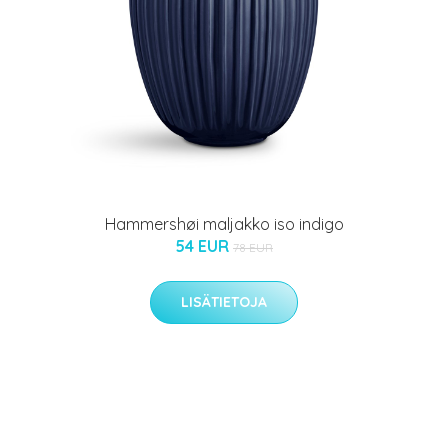
Hammershøi maljakko iso indigo
54 EUR
78 EUR
LISÄTIETOJA