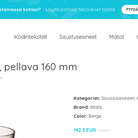
ustamassa kotiasi?
Löydä parhaat tarjoukset täältä!
PYYDÄ
Kodintekstiilit
Sisustusesineet
Matot
, pellava 160 mm
m
Kategoriat:
Sisustusesineet
,
Brand:
Iittala
Color:
Beige
142.3 EUR
178 EUR