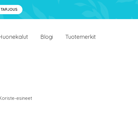
 TARJOUS
Huonekalut
Blogi
Tuotemerkit
Koriste-esineet