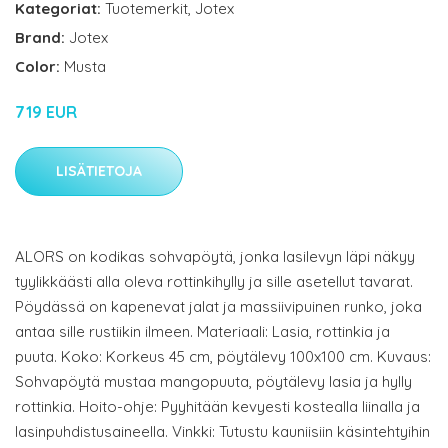
Kategoriat:
Tuotemerkit
,
Jotex
Brand:
Jotex
Color:
Musta
719 EUR
LISÄTIETOJA
ALORS on kodikas sohvapöytä, jonka lasilevyn läpi näkyy
tyylikkäästi alla oleva rottinkihylly ja sille asetellut tavarat.
Pöydässä on kapenevat jalat ja massiivipuinen runko, joka
antaa sille rustiikin ilmeen. Materiaali: Lasia, rottinkia ja
puuta. Koko: Korkeus 45 cm, pöytälevy 100x100 cm. Kuvaus:
Sohvapöytä mustaa mangopuuta, pöytälevy lasia ja hylly
rottinkia. Hoito-ohje: Pyyhitään kevyesti kostealla liinalla ja
lasinpuhdistusaineella. Vinkki: Tutustu kauniisiin käsintehtyihin